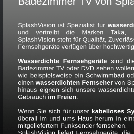
Badezimmer TV von Spla
SplashVision ist Spezialist für
wasserd
und vertreibt die Marken Taka, 
SplashVision steht für Qualität, Zuverläs
Fernsehgeräte verfügen über hochwerti
Wasserdichte Fernsehgeräte
sind di
Badezimmer TV oder DVD sehen wollen
wie beispielsweise ein Schwimmbad o
einen
wasserdichten Fernseher
von Spl
hinaus eignen sich unsere wasserdicht
Gebrauch
im Freien
.
Wenn Sie sich für unser
kabelloses S
überall im und ums Haus herum in ei
mitgeliefertem Funksender fernsehen.
SplashVision liefert Fernsehgeräte, die